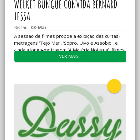
WELKET BUNGUÉ CONVIDA BERNARD
LESSA
Bissau :
03-Mai
A sessão de filmes propõe a exibição das curtas-
metragens 'Tejo Mar', 'Sopro, Uivo e Assobio', e
ainda a longa-metragem 'A Matéria Noturna', filmes
VER MAIS...
que são fruto de colaborações do ator e
realizador...