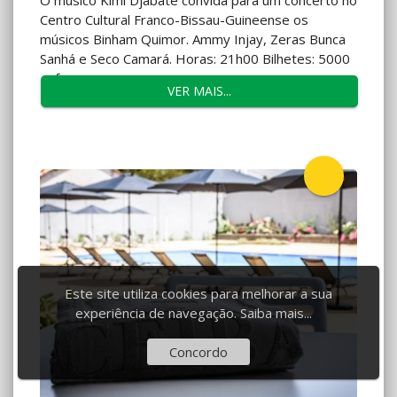
O músico Kimi Djabaté convida para um concerto no
Centro Cultural Franco-Bissau-Guineense os
músicos Binham Quimor. Ammy Injay, Zeras Bunca
Sanhá e Seco Camará. Horas: 21h00 Bilhetes: 5000
xof
VER MAIS...
Este site utiliza cookies para melhorar a sua
experiência de navegação.
Saiba mais...
Concordo