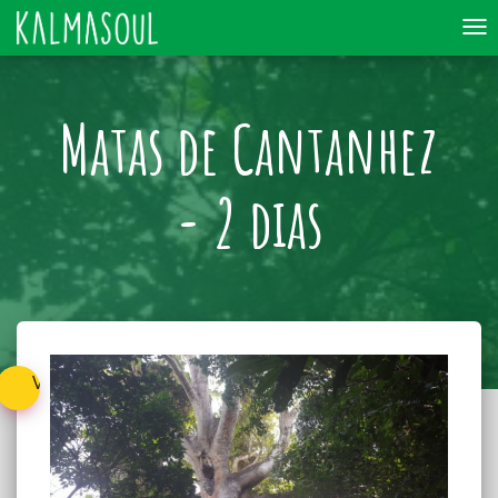
To
nav
Matas de Cantanhez
- 2 dias
Voltar