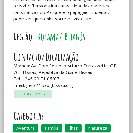
teuszil e Tursiops iruncatus. Uma das espécies
carismáticas do Parque é o papagaio-cinzento,
pode ser que tenha sorte e aviste um.
Região:
Bolama/ Bijagós
Contacto/Localização
Morada: Av. Dom Settimio Arturro Ferrazzetta, C.P -
70 - Bissau, República da Guiné-Bissau
Tel: +245 20 71 06/07
Email:
geral@ibapgbissau.org
GOOGLE MAPS
Categorias
Aventura
Família
Ilhas
Natureza