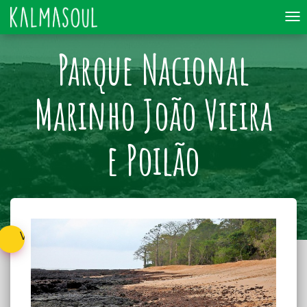
To
nav
Parque Nacional
Marinho João Vieira
e Poilão
Voltar