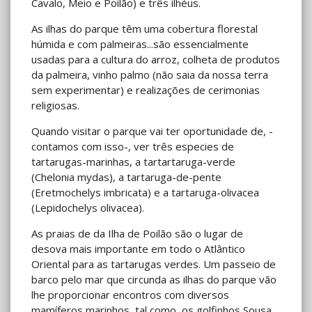
Cavalo, Meio e Poilão) e três ilhéus.
As ilhas do parque têm uma cobertura florestal
húmida e com palmeiras...são essencialmente
usadas para a cultura do arroz, colheta de produtos
da palmeira, vinho palmo (não saia da nossa terra
sem experimentar) e realizações de cerimonias
religiosas.
Quando visitar o parque vai ter oportunidade de, -
contamos com isso-, ver três especies de
tartarugas-marinhas, a tartartaruga-verde
(Chelonia mydas), a tartaruga-de-pente
(Eretmochelys imbricata) e a tartaruga-olivacea
(Lepidochelys olivacea).
As praias de da Ilha de Poilão são o lugar de
desova mais importante em todo o Atlântico
Oriental para as tartarugas verdes. Um passeio de
barco pelo mar que circunda as ilhas do parque vão
lhe proporcionar encontros com diversos
mamíferos marinhos, tal como, os golfinhos Sousa