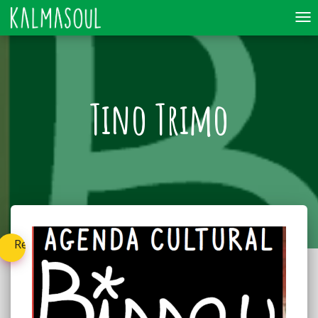
To
nav
Tino Trimo
Retournez